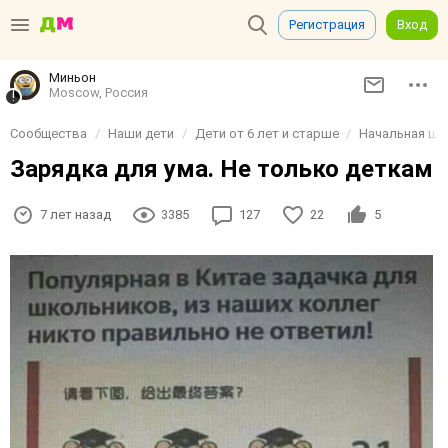
Регистрация
Вход
Миньон
Moscow, Россия
Сообщества
Наши дети
Дети от 6 лет и старше
Начальная шко
Зарядка для ума. Не только деткам
7 лет назад
3385
127
22
5