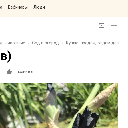
а
Вебинары
Люди
д, животные
Сад и огород
Куплю, продам, отдам даром, 
в)
1
нравится