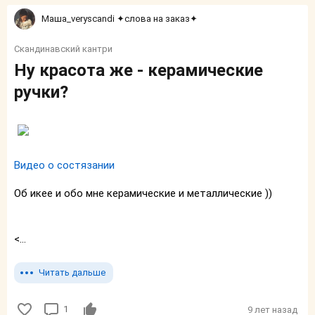
Маша_veryscandi ✦слова на заказ✦
Скандинавский кантри
Ну красота же - керамические
ручки?
Видео о состязании
Об икее и обо мне керамические и металлические ))
<...
Читать дальше
1
9 лет назад