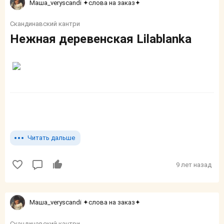
Маша_veryscandi ✦слова на заказ✦
Скандинавский кантри
Нежная деревенская Lilablanka
Читать дальше
9 лет назад
Маша_veryscandi ✦слова на заказ✦
Скандинавский кантри