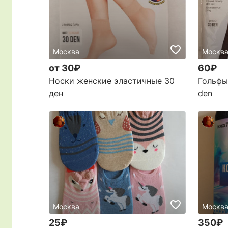
Москва
Москв
от 30₽
60₽
Носки женские эластичные 30
Гольфы
ден
den
Москва
Москв
25₽
350₽