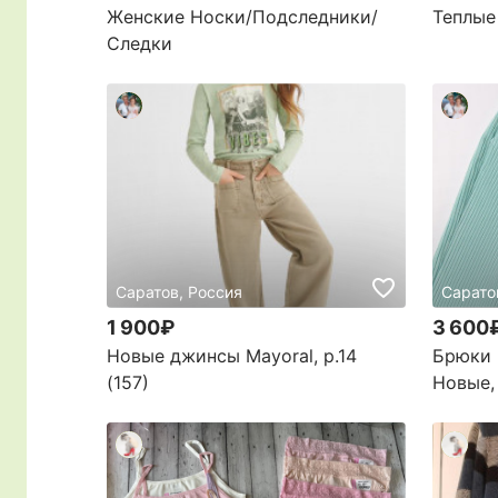
Женские Носки/Подследники/
Теплые
Следки
Саратов, Россия
Сарато
1 900₽
3 600
Новые джинсы Mayoral, р.14
Брюки 
(157)
Новые,