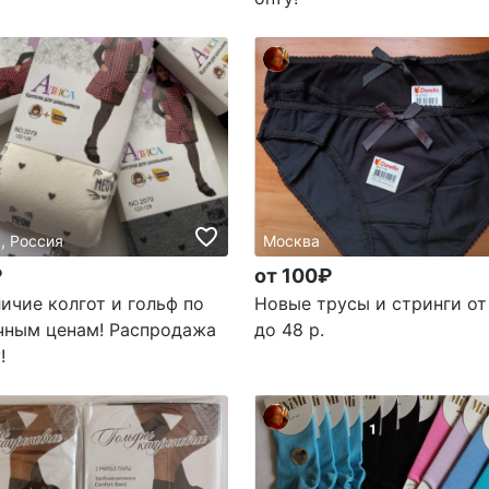
, Россия
Москва
₽
от 100₽
личие колгот и гольф по
Новые трусы и стринги от 
чным ценам! Распродажа
до 48 р.
!