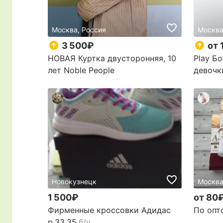
Москва, Россия
Москва
3 500₽
от 
НОВАЯ Куртка двусторонняя, 10
Play Б
лет Noble People
девочк
Новокузнецк
Москва
1 500₽
от 80
Фирменные кроссовки Адидас
По опт
р.33,35
б/у