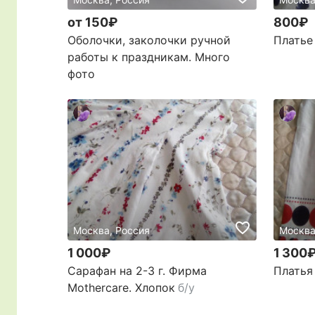
от 150₽
800₽
Оболочки, заколочки ручной
Платье
работы к праздникам. Много
фото
Москва, Россия
Москва
1 000₽
1 300
Сарафан на 2-3 г. Фирма
Платья
Mothercare. Хлопок
б/у