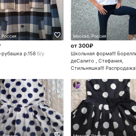
, Россия
Москва, Россия
₽
от 300₽
-рубашка р.158
б/у
Школьная форма!!! Борелли
деСалито , Стефания,
Стильняшка!!! Распродажа
, Россия
Москва, Россия