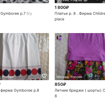
1 800₽
 Gymboree р.7
б/у
Платье р. 8 . Фирма Childre
place
, Россия
Москва, Россия
₽
850₽
 фирма Gymboree р.8
Летние бриджи ( шорты) C
8