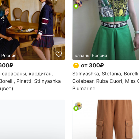
, Россия
казань, Россия
600₽
от 300₽
, сарафаны, кардиган,
Stilnyashka, Stefania, Borelli
relli, Pinetti, Stilnyashka
Colabear, Ruba Cuori, Miss 
 цвет)
Blumarine