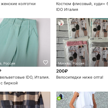
 женские колготки
Костюм флисовый, худи+ 
IDO Италия
в, Россия
Москва, Россия
₽
200₽
вельветовые IDO, Италия.
Велосипедки ниже опта!
 с биркой