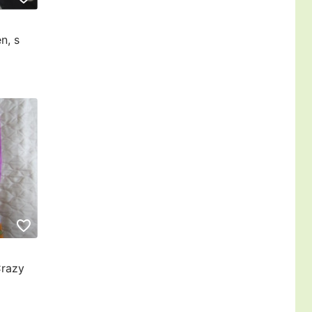
n, s
razy