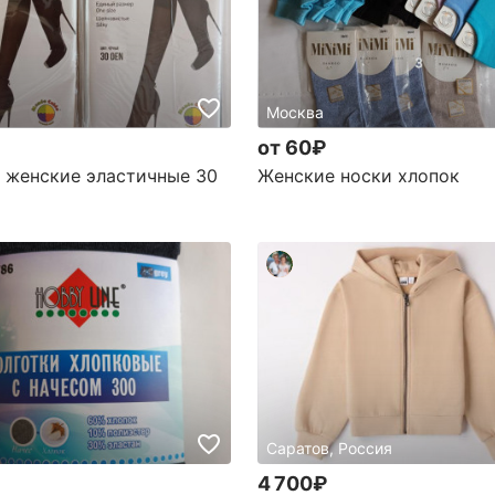
а
Москва
от 60₽
 женские эластичные 30
Женские носки хлопок
а
Саратов, Россия
4 700₽