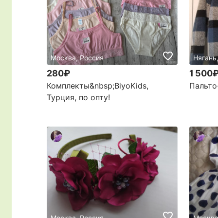
Москва, Россия
Нягань
280₽
1 500
Комплекты&nbsp;BiyoKids,
Пальто
Турция, по опту!
Москва, Россия
Москва