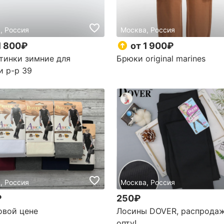
, Россия
Москва, Россия
1 800₽
от 1 900₽
отинки зимние для
Брюки original marines
и р-р 39
, Россия
Москва, Россия
₽
250₽
овой цене
Лосины DOVER, распродаж
опту!