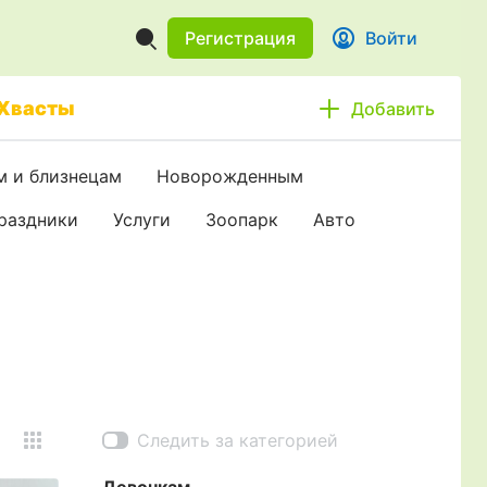
Регистрация
Войти
Хвасты
Добавить
 и близнецам
Новорожденным
праздники
Услуги
Зоопарк
Авто
Следить за категорией