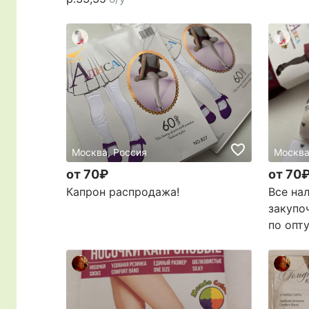
Москва, Россия
Москва
от 70₽
от 70
Капрон распродажа!
Все на
закупо
по опту