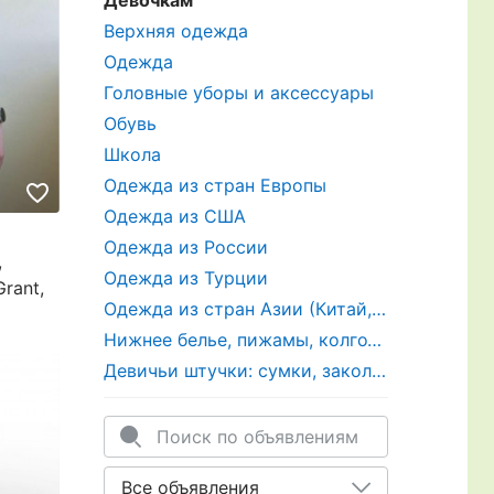
Девочкам
Верхняя одежда
Одежда
Головные уборы и аксессуары
Обувь
Школа
Одежда из стран Европы
Одежда из США
Одежда из России
,
Одежда из Турции
Grant,
Одежда из стран Азии (Китай, Корея и тп)
Нижнее белье, пижамы, колготки, все для пляжа
Девичьи штучки: сумки, заколки, детская бижутерия, ремни, часы, зонты и прочее