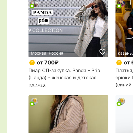
Москва, Россия
казань
от 700₽
от 
Пиар СП-закупка. Panda - Priо
Платья
(Панда) - женская и детская
брюки Bo
одежда
(синий