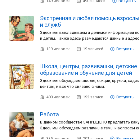
149
человек
490
записей
Вступить
Экстренная и любая помощь взрослы
и служб
Здесь мы выкладываем и делимся информацией п
и детям. Также здесь размещаются данные и адре
139
человек
19
записей
Вступить
Школа, центры, развивашки, детские 
образование и обучение для детей
Здесь мы обсуждаем школы, секции, кружки, сади
центры, и все что связано с ними.
400
человек
192
записи
Вступить
Работа
В данном сообществе ЗАПРЕЩЕНО предлагать каку
Здесь мы обсуждаем различные темы и вопросы к
335
человек
201
запись
Вступить