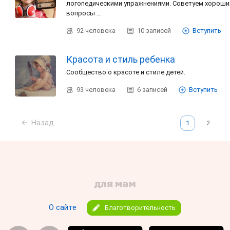
логопедическими упражнениями. Советуем хорош
вопросы …
92
человека
10
записей
Вступить
Красота и стиль ребенка
Сообщество о красоте и стиле детей.
93
человека
6
записей
Вступить
Назад
1
2
О сайте
Благотворительность