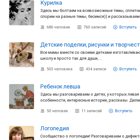
Курилка
Здесь мы болтаем на всевозможные темы, сплетни
спорим на разные темы, бесимся)) и рассказывае
686
человек
760
записей
Вступить
Детские поделки, рисунки и творчес
Все мамы вместе со своими детками изготавливаю
школу и просто так для души, …
503
человека
434
записи
Вступить
Ребенок левша
Здесь мы разговариваем о детях, у которых левая
особенности, интересные истории, рассказы. Де
50
человек
11
записей
Вступить
Логопедия
Сообщество о логопедии! Разговариваем о дефекта