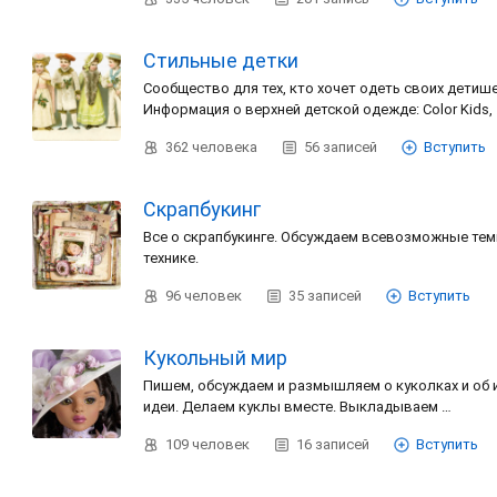
Стильные детки
Сообщество для тех, кто хочет одеть своих детише
Информация о верхней детской одежде: Color Kids,
362
человека
56
записей
Вступить
Скрапбукинг
Все о скрапбукинге. Обсуждаем всевозможные тем
технике.
96
человек
35
записей
Вступить
Кукольный мир
Пишем, обсуждаем и размышляем о куколках и об и
идеи. Делаем куклы вместе. Выкладываем …
109
человек
16
записей
Вступить