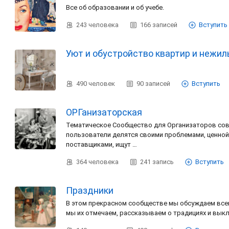
Все об образовании и об учебе.
243
человека
166
записей
Вступить
Уют и обустройство квартир и нежи
490
человек
90
записей
Вступить
ОРГанизаторская
Тематическое Сообщество для Организаторов сов
пользователи делятся своими проблемами, ценно
поставщиками, ищут …
364
человека
241
запись
Вступить
Праздники
В этом прекрасном сообществе мы обсуждаем все
мы их отмечаем, рассказываем о традициях и вы