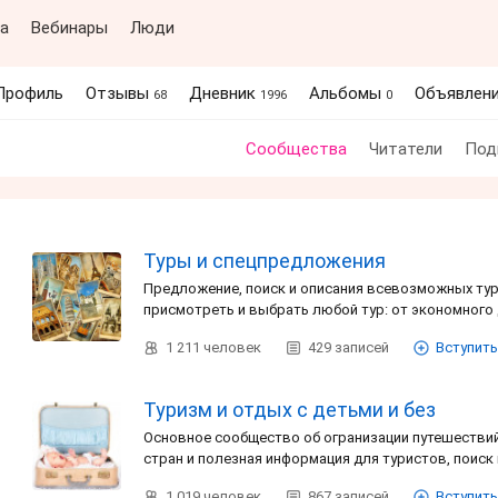
а
Вебинары
Люди
Профиль
Отзывы
Дневник
Альбомы
Объявлен
68
1996
0
Сообщества
Читатели
Под
Туры и спецпредложения
Предложение, поиск и описания всевозможных тур
присмотреть и выбрать любой тур: от экономного
1 211
человек
429
записей
Вступить
Туризм и отдых с детьми и без
Основное сообщество об огранизации путешестви
стран и полезная информация для туристов, поиск
1 019
человек
867
записей
Вступить