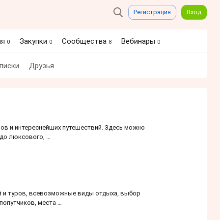
Регистрация
Вход
ия
Закупки
Сообщества
Вебинары
0
0
8
0
писки
Друзья
ов и интереснейших путешествий. Здесь можно
 до люксового, …
й и туров, всевозможные виды отдыха, выбор
 попутчиков, места …