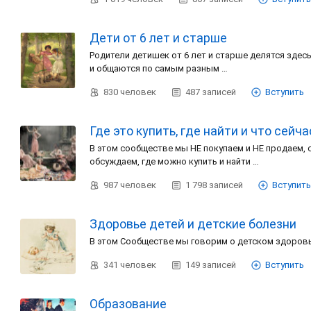
Дети от 6 лет и старше
Родители детишек от 6 лет и старше делятся зде
и общаются по самым разным …
830
человек
487
записей
Вступить
Где это купить, где найти и что сейч
В этом сообществе мы НЕ покупаем и НЕ продаем,
обсуждаем, где можно купить и найти …
987
человек
1 798
записей
Вступить
Здоровье детей и детские болезни
В этом Сообществе мы говорим о детском здоров
341
человек
149
записей
Вступить
Образование