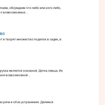
чаем, обсуждаем что-либо или кого-либо,
м о всевозможных …
тво
т и творят множество поделок в садик, в
 ручка является основной. Детка левша. Их
лимся всевозможной …
х речи и об их устранениях. Делимся