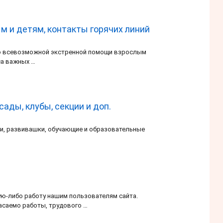
м и детям, контакты горячих линий
о всевозможной экстренной помощи взрослым
са важных …
сады, клубы, секции и доп.
ки, развивашки, обучающие и образовательные
ю-либо работу нашим пользователям сайта.
асаемо работы, трудового …