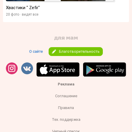
Хвастики " Zefir"
20 фото
видят все
О сайте
Благотворительность
Реклама
Соглашение
Правила
Тех. поддержка
Черный список