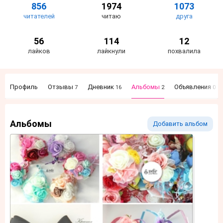
856
1974
1073
читателей
читаю
друга
56
114
12
лайков
лайкнули
похвалила
Профиль
Отзывы
Дневник
Альбомы
Объявления
7
16
2
0
Альбомы
Добавить альбом