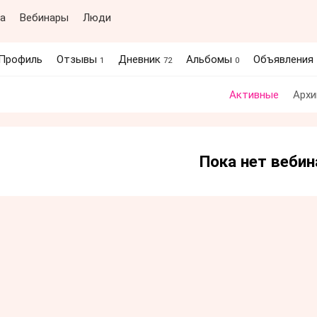
а
Вебинары
Люди
Профиль
Отзывы
Дневник
Альбомы
Объявления
1
72
0
Активные
Архи
Пока нет веби