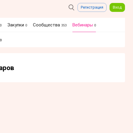
Регистрация
Вход
Закупки
Сообщества
Вебинары
0
0
353
0
в
наров