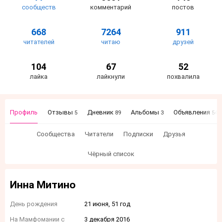
сообществ
комментарий
постов
668
7264
911
читателей
читаю
друзей
104
67
52
лайка
лайкнули
похвалила
Профиль
Отзывы
Дневник
Альбомы
Объявления
5
89
3
54
Сообщества
Читатели
Подписки
Друзья
Чёрный список
Инна Митино
День рождения
21 июня, 51 год
На Мамфомании с
3 декабря 2016