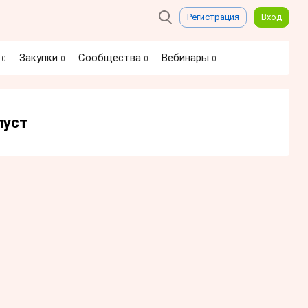
Регистрация
Вход
я
Закупки
Сообщества
Вебинары
0
0
0
0
пуст