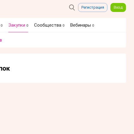
Регистрация
Вход
я
Закупки
Сообщества
Вебинары
0
0
0
0
в
пок