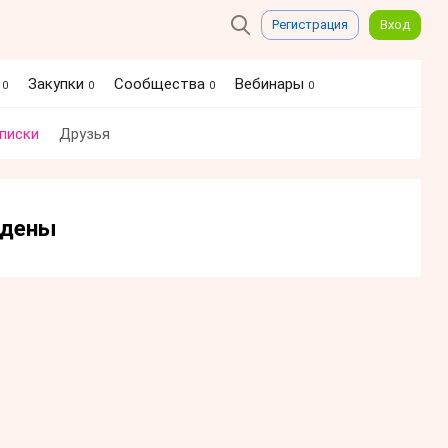
Регистрация
Вход
я
Закупки
Сообщества
Вебинары
0
0
0
0
писки
Друзья
йдены