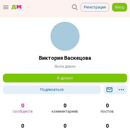
Регистрация
Вход
Виктория Васкецова
была давно
В друзья
Подписаться
0
0
0
сообществ
комментариев
постов
0
0
0