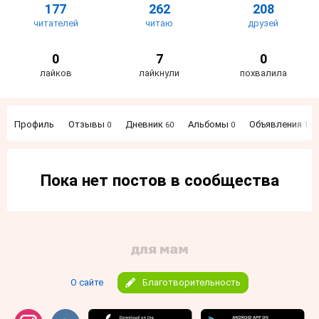
177
262
208
читателей
читаю
друзей
0
7
0
лайков
лайкнули
похвалила
Профиль
Отзывы
Дневник
Альбомы
Объявления
0
60
0
152
Пока нет постов в сообщества
О сайте
Благотворительность