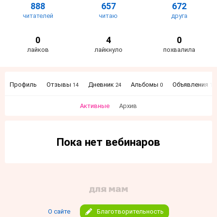
888
657
672
читателей
читаю
друга
0
4
0
лайков
лайкнуло
похвалила
Профиль
Отзывы
Дневник
Альбомы
Объявления
14
24
0
14
Активные
Архив
Пока нет вебинаров
О сайте
Благотворительность