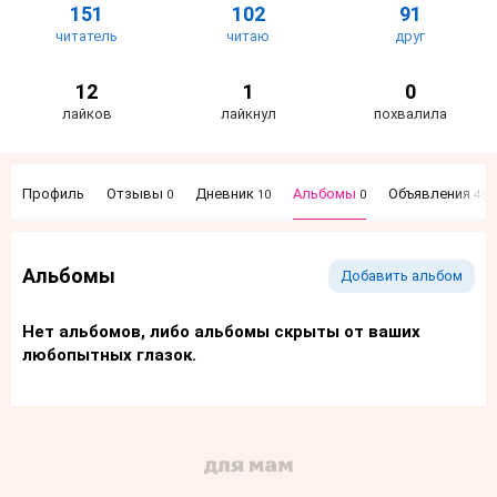
151
102
91
читатель
читаю
друг
12
1
0
лайков
лайкнул
похвалила
Профиль
Отзывы
Дневник
Альбомы
Объявления
0
10
0
49
Альбомы
Добавить альбом
Нет альбомов, либо альбомы скрыты от ваших
любопытных глазок.