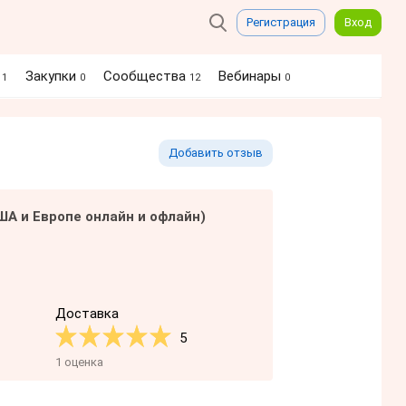
Регистрация
Вход
я
Закупки
Сообщества
Вебинары
1
0
12
0
Добавить отзыв
ША и Европе онлайн и офлайн)
Доставка
5
1 оценка