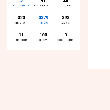
5
41
28
сообществ
комментарий
постов
323
3379
393
читателя
читаю
друга
11
100
0
лайков
лайкнули
похвалила