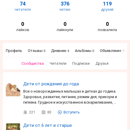
74
376
119
читателя
читаю
друзей
0
0
0
лайков
лайкнули
похвалила
Профиль
Отзывы
Дневник
Альбомы
Объявления
0
4
0
11
Сообщества
Читатели
Подписки
Друзья
Дети от рождения до года
Все о новорожденных малышах и детках до годика.
Здоровье, развитие, питание, режим дня, прикорм и
гигиена. Грудное и искусственное вскармливание, …
221
83
Вступить
Дети от 6 лет и старше