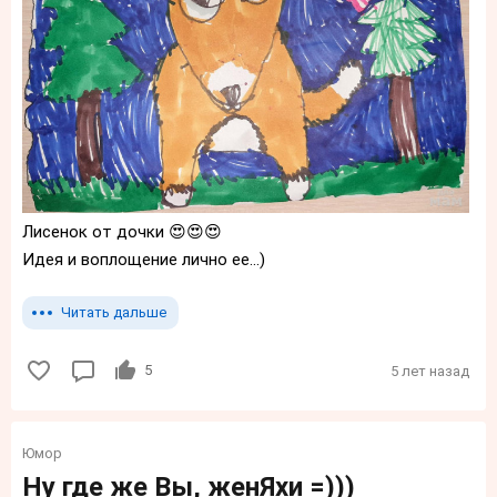
Лисенок от дочки 😍😍😍
Идея и воплощение лично ее...)
Читать дальше
5
5 лет назад
Юмор
Ну где же Вы, женЯхи =)))