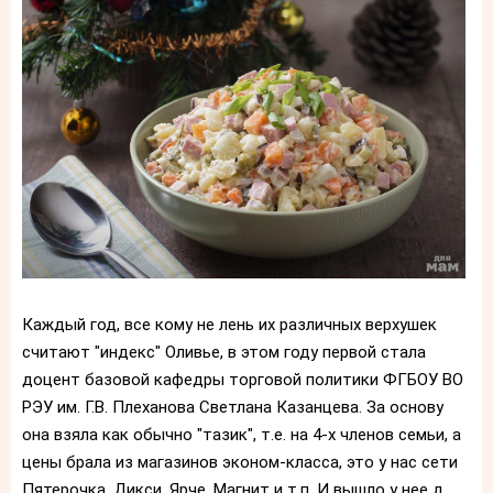
Каждый год, все кому не лень их различных верхушек
считают "индекс" Оливье, в этом году первой стала
доцент базовой кафедры торговой политики ФГБОУ ВО
РЭУ им. Г.В. Плеханова Светлана Казанцева. За основу
она взяла как обычно "тазик", т.е. на 4-х членов семьи, а
цены брала из магазинов эконом-класса, это у нас сети
Пятерочка, Дикси, Ярче, Магнит и т.п. И вышло у нее д...