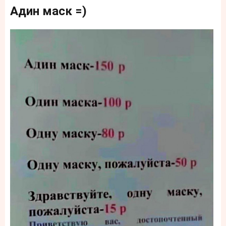
Адин маск =)