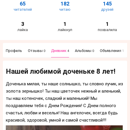
65
182
145
читателей
читаю
друзей
3
1
1
лайка
лайкнул
похвалила
Профиль
Отзывы
Дневник
Альбомы
Объявления
0
4
0
1
Нашей любимой доченьке 8 лет!
Доченька милая, ты наше солнышко, ты словно лучик, из
золота зернышко! Ты наш цветочек нежный и аленький,
ты наш котеночек, сладкий и маленький! Мы
поздравляем тебя с Днем Рождения! С Днем полного
счастья, любви и веселья! Наш ангелочек, всегда будь
красивой, здоровой, умной и самой счастливой!!!