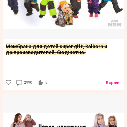
Мембрана для детей super gift, kalborn и
др.производителей, бюджетно.
2990
5
В архиве