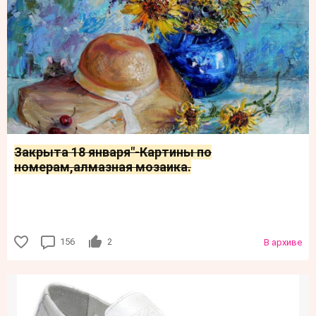
Закрыта 18 января"-Картины по
номерам,алмазная мозаика.
156
2
В архиве