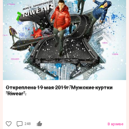
Откреплена 19 мая 2019г."Мужские куртки
"Riwear".
248
В архиве