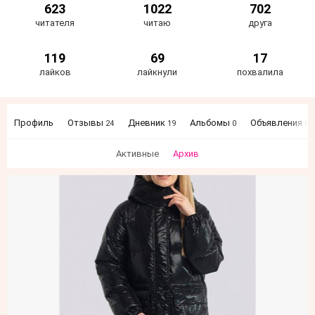
623
1022
702
читателя
читаю
друга
119
69
17
лайков
лайкнули
похвалила
Профиль
Отзывы
Дневник
Альбомы
Объявления
24
19
0
0
Активные
Архив