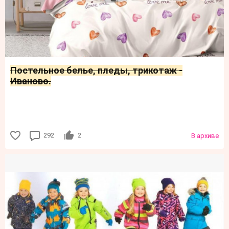
Постельное белье, пледы, трикотаж ​​-
Иваново.
292
2
В архиве