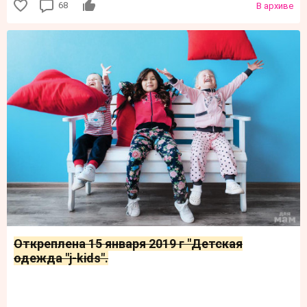
68
В архиве
Откреплена 15 января 2019 г "Детская
одежда "j-kids".