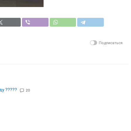
Подписаться
ду ?????
20