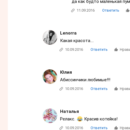
да как будто маленькая пу
11.09.2016
Ответить
Lenorra
Какая красота....
10.09.2016
Ответить
Нрав
Юлия
Абиссинчики любимые!!!
10.09.2016
Ответить
Нрав
Наталья
Релакс.
Красив котейка!
10.09.2016
Ответить
Нрав