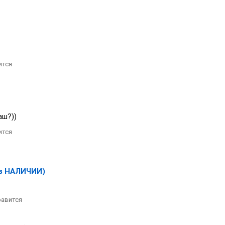
ится
аш?))
ится
в НАЛИЧИИ)
авится