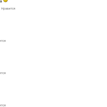
ма
Нравится
ится
ится
ится