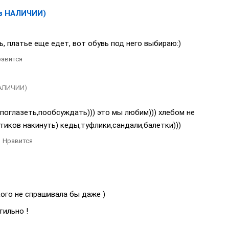
в НАЛИЧИИ)
ь, платье еще едет, вот обувь под него выбираю:)
авится
АЛИЧИИ)
а поглазеть,пообсуждать))) это мы любим))) хлебом не
нтиков накинуть) кеды,туфлики,сандали,балетки)))
Нравится
кого не спрашивала бы даже )
тильно !