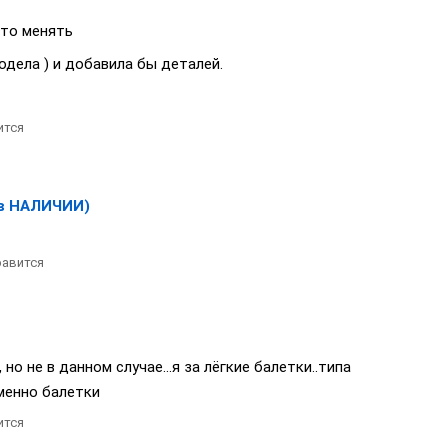
 то менять
одела ) и добавила бы деталей.
ится
в НАЛИЧИИ)
авится
но не в данном случае...я за лёгкие балетки..типа
 именно балетки
ится