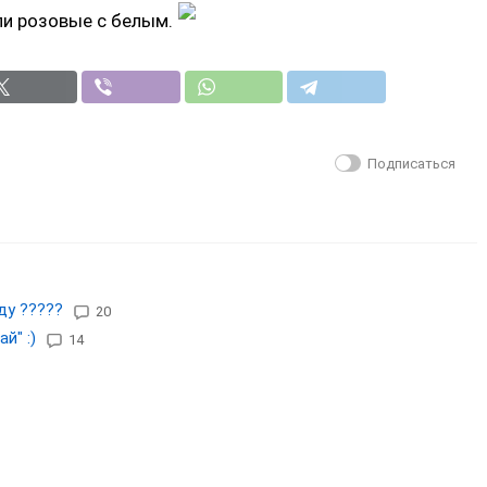
и розовые с белым.
Подписаться
ду ?????
20
й" :)
14