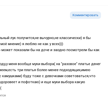
Комментировать
ьный лук получится,не вычурно,не классически) я бы
моё мнение) я люблю не как у всех)))
 может показали бы на доче и заодно посмотрели бы как
году,у меня вообще муки выбора( на "разовое" платье денег
имеем,есть три платья более-менее подходящих,имею
с камушками) буду тоже с девочками советоваться,что
ыздоровеет и пофоткаю) и еще муки выбора какую
(
ится