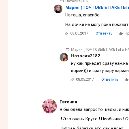
Наталия2182
Мария (ПОЧТОВЫЕ ПАКЕТЫ 
Наташа, спасибо.
На дочке не могу пока показат
08.05.2017
Ответить
Нр
Мария (ПОЧТОВЫЕ ПАКЕТЫ в Н
Наталия2182
ну как приедет,сразу нам,н
корми))) и сразу пару вариа
08.05.2017
Ответить
Евгения
Я бы одела запросто кеды , и ни
! Это очень Круто ! Необычно ! С
Туфли и балетки это как у всех