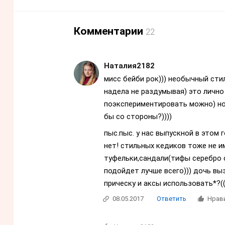
Комментарии
22
Наталия2182
мисс бейби рок))) необычный стил
надела не раздумывая) это лично 
поэкспериментировать можно) но
бы со стороны?))))
пыс.пыс. у нас выпускной в этом 
нет! стильных кедиков тоже не 
туфельки,сандали(тифы серебро 
подойдет лучше всего))) дочь в
прическу и аксы использовать*?((
08.05.2017
Ответить
Нрав