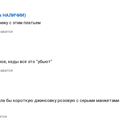
в НАЛИЧИИ)
вижу с этим платьем
авится
ое, кеды всё это "убьют"
авится
дела бы короткую джинсовку розовую с серыми манжетами
ится