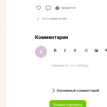
Нравится
пост виден всем
Комментарии
Жирный
Курсив
Зачеркнутый
Смайлики
Вставит
Вс
Напишите что-нибудь
Анонимный комментарий
Комментировать