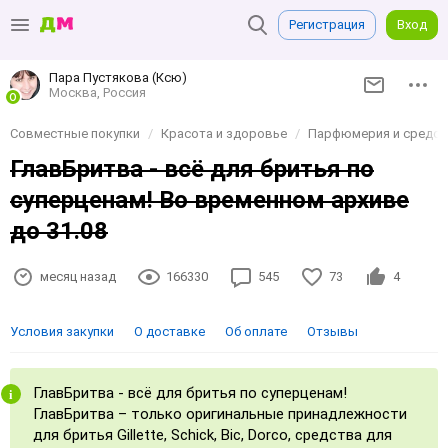
Регистрация
Вход
Пара Пустякова (Ксю)
Москва, Россия
Совместные покупки
Красота и здоровье
Парфюмерия и средств
ГлавБритва - всё для бритья по
суперценам! Во временном архиве
до 31.08
месяц назад
166330
545
73
4
Условия закупки
О доставке
Об оплате
Отзывы
ГлавБритва - всё для бритья по суперценам!
ГлавБритва – только оригинальные принадлежности
для бритья Gillette, Schick, Bic, Dorco, средства для