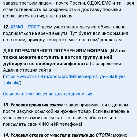
заказа третьим лицам - почте России, СДЭК, EMC и тп. - вся
ответственность за сохранность и доставку посылки
возлагается на них, а не на меня.
12.
И
НФО - ПОСТ
:
всем участникам закупки обязательно
подписаться на время выкупа. Тут будет вся информация
по стопам, приходу товара ко мне, оплатам/ доплатам.
ДЛЯ ОПЕРАТИВНОГО ПОЛУЧЕНИЯ ИНФОРМАЦИИ вы
также можете вступить в вотсап группу, в ней
дублируются сообщения инфопоста
(С разрешения
Администрации сайта
(
https://www.mam4.ru/docs/prodvizhenie-profilya-i-platnye-
zakupki/
)
Ссылочка-приглашение для продвинутых
13. Условия принятия заказа:
заказ принимается в данном
посте закупки ссылкой на нужный товар. Если вы впервые
участвуете в моих закупках, то в личку обязательно
присылать свои ФИО и № телефона!
14. Условия отказа от участия в закупке до СТОПА:
можно