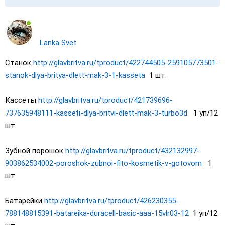
Lanka Svet
Станок
http://glavbritva.ru/tproduct/422744505-259105773501-
stanok-dlya-britya-dlett-mak-3-1-kasseta
1 шт.
Кассеты
http://glavbritva.ru/tproduct/421739696-
737635948111-kasseti-dlya-britvi-dlett-mak-3-turbo3d
1 уп/12
шт.
Зубной порошок
http://glavbritva.ru/tproduct/432132997-
903862534002-poroshok-zubnoi-fito-kosmetik-v-gotovom
1
шт.
Батарейки
http://glavbritva.ru/tproduct/426230355-
788148815391-batareika-duracell-basic-aaa-15vlr03-12
1 уп/12