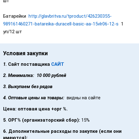
шт
Батарейки
http://glavbritva.ru/tproduct/426230355-
989161460271-batareika-duracell-basic-aa-15vlr06-12-s
1
уп/12 шт
Условия закупки
1.
Сайт поставщика
САЙТ
2.
Минималка: 10 000 рублей
3.
Выкупаем без рядов
4.
Оптовые цены на товары:
видны на сайте
Цена: оптовая цена +орг %.
5
.
ОРГ% (организаторский сбор):
15%
6.
Дополнительные расходы по закупке (если они
имеются):