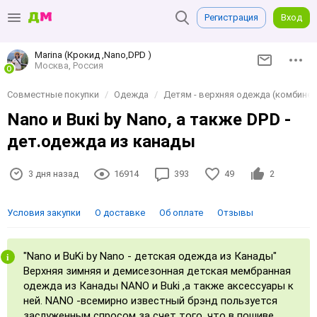
Регистрация
Вход
Marina (Крокид ,Nano,DPD )
Москва, Россия
Совместные покупки
Одежда
Детям - верхняя одежда (комбинезо
Nаnо и Buкi by Nаnо, а также DPD -
дет.одежда из канады
3 дня назад
16914
393
49
2
Условия закупки
О доставке
Об оплате
Отзывы
"Nаnо и BuKi by Nаnо - детская одежда из Канады"
Верхняя зимняя и демисезонная детская мембранная
одежда из Канады NANO и Вuki ,а также аксессуары к
ней. NANO -всемирно известный брэнд пользуется
заслуженным спросом за счет того, что в пошиве