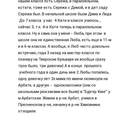
нашем классе есть Сережа, в параллельном,
кстати, тоже есть Сережа с Димой, и в дет.саду
Сережа был. В начальной школе были Дима и Лида.
До 7 класса у нас 4 Кати в классе училось ,
сейчас 3, т.к. 4-я Катя теперь в параллельном
классе. Ну а сама она у меня - Люба, при этом в
школе она не единственная Люба, есть еще в 11-м
и в 6-м классах. А вообще, я Люб часто довольно
встречаю, года 3 назад на мастер-классе по
плэнеру на Тверском бульваре их вообще сразу
трое было, три девочки) А в конце прошлого
учебного года в один день мне 2 Любы попались,
одну девочку лет 3х мама по имени окликнула на
Арбате, а другую - одноклассники (они со
школьными рюкзаками все были) в "Бургер Кинг" у
м.Арбатская. Живем в р-не Арбат, учимся в
Пресненском р-не, началку в р-не Хамовники
отходили.