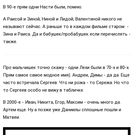
В 90-е прям одни Насти были, помню.
А Раисой и Зиной, Ниной и Лидой, Валентиной никого не
называют сейчас. А раньше то в каждом фильме старом -
Зина и Раиса. Да и бабушек/пробабушек если перечислять -
также.
Про мальчишек точно скажу - одни Лехи были в 70-х и 80-х.
Прям самое самое модное имя). Андреи, Димы - да да. Еще
часто встречала Сергеев. Что ни рожа - то Сережа. Но что
то Сергеев особо не вижу в табличке.
В 2000-е - Иван, Никита, Егор, Максим - очень много да.
Артем еще. Ну а позже уже Даниилы сплошные пошли и
Матвеи.