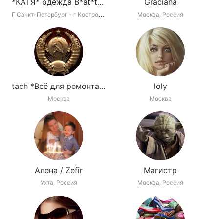
*КАТЯ* одежда B*at*terflei ,Luissante,лен,хлопок
Grаciаnа
Г
Санкт-Петербург - г Кострома
Москва, Россия
tach *Всё для ремонта по отличным ценам*
loly
Москва
Москва
Алена / Zefir
Магистр
Ухта, Россия
Москва, Россия