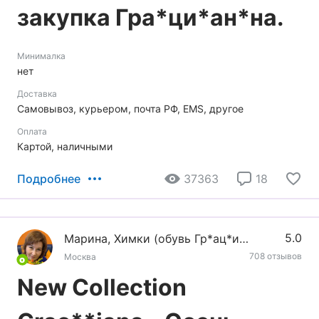
закупка Гра*ци*ан*на.
Минималка
нет
Доставка
Самовывоз, курьером, почта РФ, EMS, другое
Оплата
Картой, наличными
Подробнее
37363
18
5.0
Марина, Химки (обувь Гр*ац*иа*на)
708 отзывов
Москва
New Collection