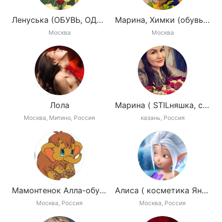
Ленуська (ОБУВЬ, ОДЕЖДА, СУМКИ)
Марина, Химки (обувь Гр*ац*иа*на)
Москва
Москва
Лола
Марина ( STILняшка, сумки GRETTA, ITPARAD)
Москва, Митино, Россия
казань, Россия
Мамонтенок Алла-обувь Woopy, Ugg
Алиса ( косметика Янс*ен, дет одеж. Моне)
Москва, Россия
Москва, Россия