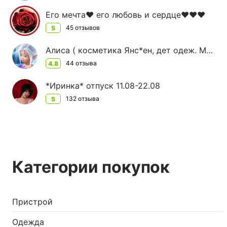
Его мечта♥ его любовь и сердце♥♥♥
45 отзывов
5
Алиса ( косметика Янс*ен, дет одеж. Моне)
44 отзыва
4.8
*Иринка* отпуск 11.08-22.08
132 отзыва
5
Категории покупок
Пристрой
Одежда