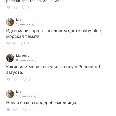
рассчитывается возмещение ...
159
0
loly
1 день назад
Идеи маникюра в трендовом цвете baby blue,
морская тема💙
90
0
Магистр
8 дней назад
Какие изменения вступят в силу в России с 1
августа.
134
0
loly
13 дней назад
Новая база в гардеробе модницы.
207
0