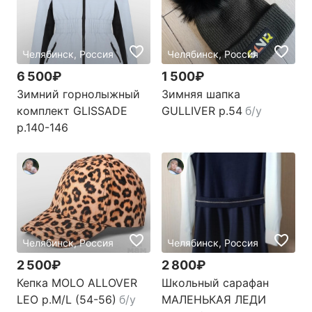
Челябинск, Россия
Челябинск, Россия
6 500₽
1 500₽
Зимний горнолыжный
Зимняя шапка
комплект GLISSADE
GULLIVER р.54
б/у
р.140-146
Челябинск, Россия
Челябинск, Россия
2 500₽
2 800₽
Кепка MOLO ALLOVER
Школьный сарафан
LEO р.M/L (54-56)
б/у
МАЛЕНЬКАЯ ЛЕДИ