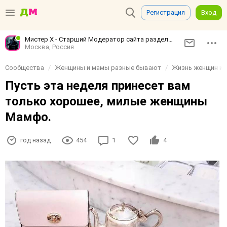
Регистрация
Вход
Мистер Х - Старший Модератор сайта разделов Сообщества и Ярмарка Мамфо
Москва, Россия
Сообщества
Женщины и мамы разные бывают
Жизнь женщин и 
Пусть эта неделя принесет вам
только хорошее, милые женщины
Мамфо.
год назад
454
1
4