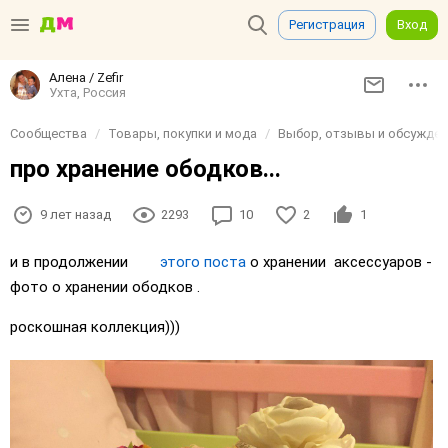
Регистрация
Вход
Алена / Zefir
Ухта, Россия
Сообщества
Товары, покупки и мода
Выбор, отзывы и обсуждени
про хранение ободков...
9 лет назад
2293
10
2
1
и в продолжении
этого поста
о хранении аксессуаров -
фото о хранении ободков .
роскошная коллекция)))