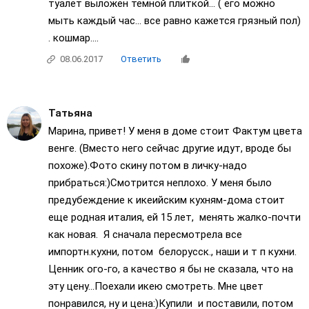
туалет выложен темной плиткой... ( его можно
мыть каждый час... все равно кажется грязный пол)
. кошмар....
08.06.2017
Ответить
Татьяна
Марина, привет! У меня в доме стоит Фактум цвета
венге. (Вместо него сейчас другие идут, вроде бы
похоже).Фото скину потом в личку-надо
прибраться:)Смотрится неплохо. У меня было
предубеждение к икеийским кухням-дома стоит
еще родная италия, ей 15 лет, менять жалко-почти
как новая. Я сначала пересмотрела все
импортн.кухни, потом белорусск., наши и т п кухни.
Ценник ого-го, а качество я бы не сказала, что на
эту цену...Поехали икею смотреть. Мне цвет
понравился, ну и цена:)Купили и поставили, потом