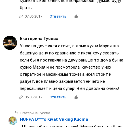
кухню в Икея. очень все понравилось.. думаю буду
брать.
07.06.2017
Ответить
Екатерина Гусева
У нас на даче икея стоит, а дома кухни Мария ща
бешеную цену по сравнению с икея( хочу сказать
если бы я поставила на дачу раньше то дома бы на
кухню Мария и не посмотрела, качество у них
отвратное и механизмы тоже) а икея стоит и
радует, все плавно закрывается ничего не
перекашивает и цена супер! Я ей довольна очень!
05.06.2017
Ответить
Екатерина Гусева
HUPPA D***s Kivat Vиking Kuoma
ДД. спасибо за комментарий. Мария брать не буду