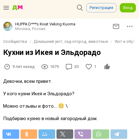
Регистрация
Вход
HUPPA D***s Kivat Vиking Kuoma
Москва, Россия
Сообщества
Домашний уют, сад-огород, животные
Уют и обуст
Кухни из Икея и Эльдорадо
9 лет назад
1679
20
1
Девочки, всем привет.
У кого кухни Икея и Эльдорадо?
Можно отзывы и фото....
\
Подбираю кухню в новый загородный дом.