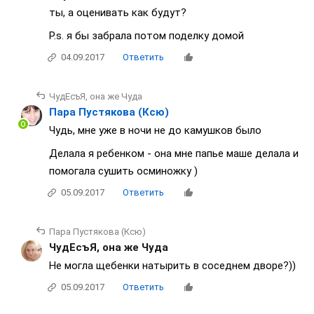
ты, а оценивать как будут?
P.s. я бы забрала потом поделку домой
04.09.2017
Ответить
ЧудЕсъЯ, она же Чуда
Пара Пустякова (Ксю)
Чудь, мне уже в ночи не до камушков было
Делала я ребенком - она мне папье маше делала и
помогала сушить осминожку )
05.09.2017
Ответить
Пара Пустякова (Ксю)
ЧудЕсъЯ, она же Чуда
Не могла щебенки натырить в соседнем дворе?))
05.09.2017
Ответить