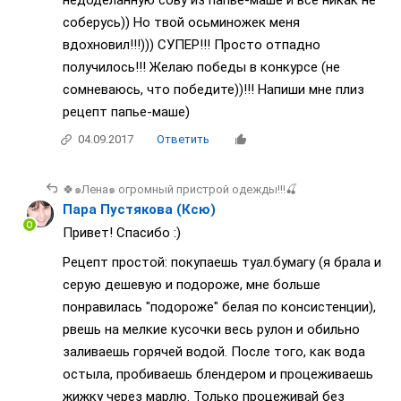
недоделанную сову из папье-маше и все никак не
соберусь)) Но твой осьминожек меня
вдохновил!!!))) СУПЕР!!! Просто отпадно
получилось!!! Желаю победы в конкурсе (не
сомневаюсь, что победите))!!! Напиши мне плиз
рецепт папье-маше)
04.09.2017
Ответить
🍀๑Лена๑ огромный пристрой одежды!!!🍒
Пара Пустякова (Ксю)
Привет! Спасибо :)
Рецепт простой: покупаешь туал.бумагу (я брала и
серую дешевую и подороже, мне больше
понравилась "подороже" белая по консистенции),
рвешь на мелкие кусочки весь рулон и обильно
заливаешь горячей водой. После того, как вода
остыла, пробиваешь блендером и процеживаешь
жижку через марлю. Только процеживай без