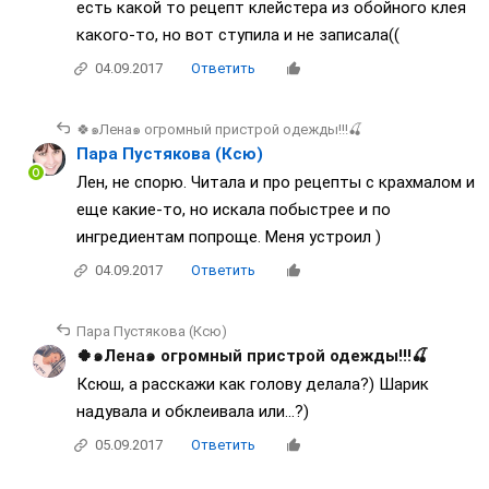
есть какой то рецепт клейстера из обойного клея
какого-то, но вот ступила и не записала((
04.09.2017
Ответить
🍀๑Лена๑ огромный пристрой одежды!!!🍒
Пара Пустякова (Ксю)
Лен, не спорю. Читала и про рецепты с крахмалом и
еще какие-то, но искала побыстрее и по
ингредиентам попроще. Меня устроил )
04.09.2017
Ответить
Пара Пустякова (Ксю)
🍀๑Лена๑ огромный пристрой одежды!!!🍒
Ксюш, а расскажи как голову делала?) Шарик
надувала и обклеивала или...?)
05.09.2017
Ответить