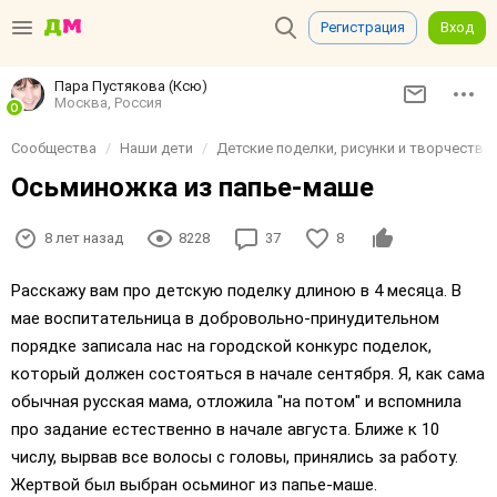
Регистрация
Вход
Пара Пустякова (Ксю)
Москва, Россия
Сообщества
Наши дети
Детские поделки, рисунки и творчество
Осьминожка из папье-маше
8 лет назад
8228
37
8
Расскажу вам про детскую поделку длиною в 4 месяца. В
мае воспитательница в добровольно-принудительном
порядке записала нас на городской конкурс поделок,
который должен состояться в начале сентября. Я, как сама
обычная русская мама, отложила "на потом" и вспомнила
про задание естественно в начале августа. Ближе к 10
числу, вырвав все волосы с головы, принялись за работу.
Жертвой был выбран осьминог из папье-маше.