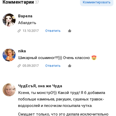
Комментарии
37
Комментировать
Варела
Абалдеть
13.10.2017
Ответить
nika
Шикарный осьминог!!!))) Очень классно
05.09.2017
Ответить
ЧудЕсъЯ, она же Чуда
Ксеня, ты монстрО!)) Какой труд! Я б добавила
побольше каменьев, ракушек, сушеных травок-
водорослей и песочком посыпала чутка.
Смущает только, что это делала исключительно