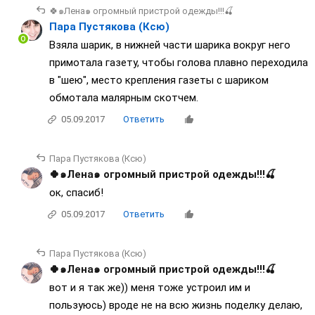
🍀๑Лена๑ огромный пристрой одежды!!!🍒
Пара Пустякова (Ксю)
Взяла шарик, в нижней части шарика вокруг него
примотала газету, чтобы голова плавно переходила
в "шею", место крепления газеты с шариком
обмотала малярным скотчем.
05.09.2017
Ответить
Пара Пустякова (Ксю)
🍀๑Лена๑ огромный пристрой одежды!!!🍒
ок, спасиб!
05.09.2017
Ответить
Пара Пустякова (Ксю)
🍀๑Лена๑ огромный пристрой одежды!!!🍒
вот и я так же)) меня тоже устроил им и
пользуюсь) вроде не на всю жизнь поделку делаю,