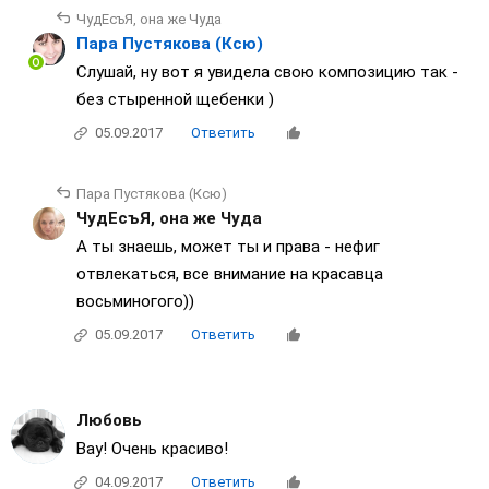
ЧудЕсъЯ, она же Чуда
Пара Пустякова (Ксю)
Слушай, ну вот я увидела свою композицию так -
без стыренной щебенки )
05.09.2017
Ответить
Пара Пустякова (Ксю)
ЧудЕсъЯ, она же Чуда
А ты знаешь, может ты и права - нефиг
отвлекаться, все внимание на красавца
восьминогого))
05.09.2017
Ответить
Любовь
Вау! Очень красиво!
04.09.2017
Ответить