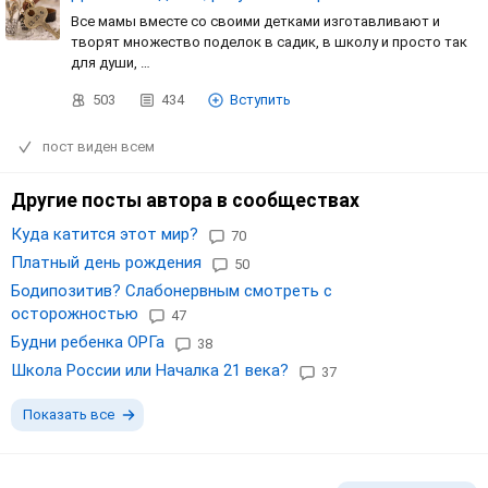
Все мамы вместе со своими детками изготавливают и
творят множество поделок в садик, в школу и просто так
для души, …
503
434
Вступить
пост виден всем
Другие посты автора в сообществах
Куда катится этот мир?
70
Платный день рождения
50
Бодипозитив? Слабонервным смотреть с
осторожностью
47
Будни ребенка ОРГа
38
Школа России или Началка 21 века?
37
Показать все