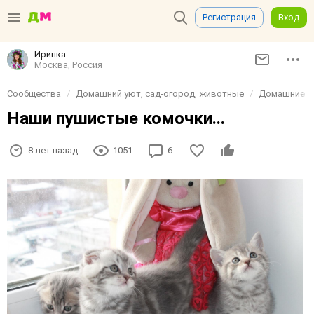
Регистрация
Вход
Иринка
Москва, Россия
Сообщества
Домашний уют, сад-огород, животные
Домашние и
Наши пушистые комочки...
8 лет назад
1051
6