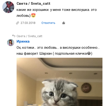
Света / Sveta_catt
какие же хорошики. у меня тоже вислоушка. это
любовь)
27.03.2018
Ответить
Света / Sveta_catt
Иринка
Ох, котики... это любовь... а вислоушки особенно...
наш фаворит Шархан ( подпольная кличка😂)