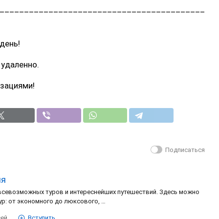
__________________________________________
день!
 удаленно.
изациями!
Подписаться
ия
 всевозможных туров и интереснейших путешествий. Здесь можно
р: от экономного до люксового, …
сей
Вступить