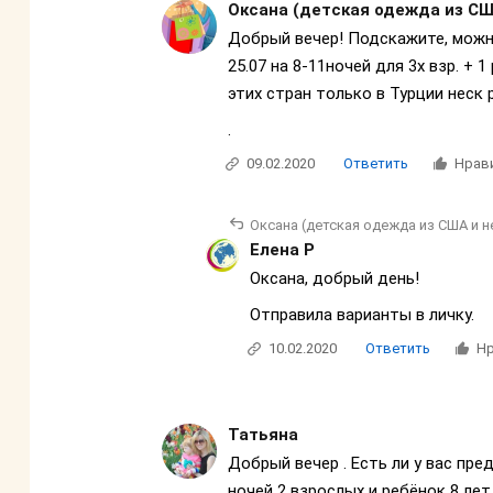
Оксана (детская одежда из СШ
Добрый вечер! Подскажите, можно
25.07 на 8-11ночей для 3х взр. + 1
этих стран только в Турции неск 
.
09.02.2020
Ответить
Нрав
Оксана (детская одежда из США и н
Елена Р
Оксана, добрый день!
Отправила варианты в личку.
10.02.2020
Ответить
Нр
Татьяна
Добрый вечер . Есть ли у вас пре
ночей 2 взрослых и ребёнок 8 лет 