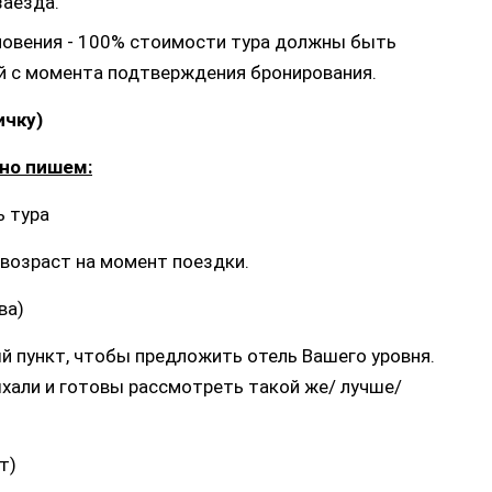
заезда.
ловения - 100% стоимости тура должны быть
ей с момента подтверждения бронирования.
ичку)
ьно пишем:
ь тура
й возраст на момент поездки.
ва)
й пункт, чтобы предложить отель Вашего уровня.
ыхали и готовы рассмотреть такой же/ лучше/
ет)