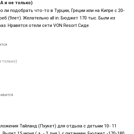
А и не только)
 ли подобрать что-то в Турции, Греции или на Кипре с 20-
 реб (9лет). Желательно all in. Бюджет 170 тыс. Были из
раз. Нравятся отели сети VON Resort Сиде.
ится
е только)
авится
дложения Тайланд (Пхукет) для отдыха с детьми 10- 11
. Вылет 15 июня ( +, - 2 дня ) ,с питанием. Бюджет -170-180