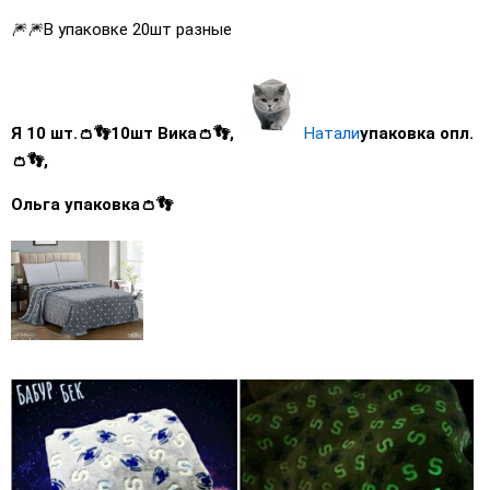
🎆🎆В упаковке 20шт разные
Я 10 шт.👛👣10шт Вика👛👣,
Натали
упаковка опл.
👛👣,
Ольга упаковка👛👣