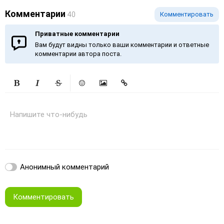
Комментарии
40
Комментировать
Приватные комментарии
Вам будут видны только ваши комментарии и ответные
комментарии автора поста.
Жирный
Курсив
Зачеркнутый
Смайлики
Вставить изображение
Вставить ссылку
Напишите что-нибудь
Анонимный комментарий
Комментировать