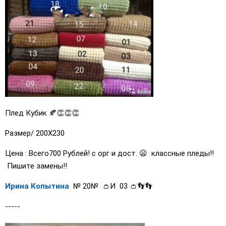
Плед Кубик 🍂👏👏👏
Размер/ 200Х230
Цена : Всего700 Рублей! с орг и дост. 😦 классные пледы!!
Пишите замены!!
Ирина Копытина
№ 20
№ 👛И 03 👛👣👣
-----