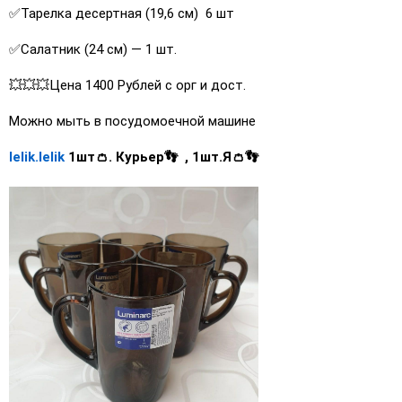
✅Тарелка десертная (19,6 см) 6 шт
✅Салатник (24 см) — 1 шт.
💥💥💥Цена 1400 Рублей с орг и дост.
Можно мыть в посудомоечной машине
lelik.lelik
1шт👛. Курьер👣 , 1шт.Я👛👣