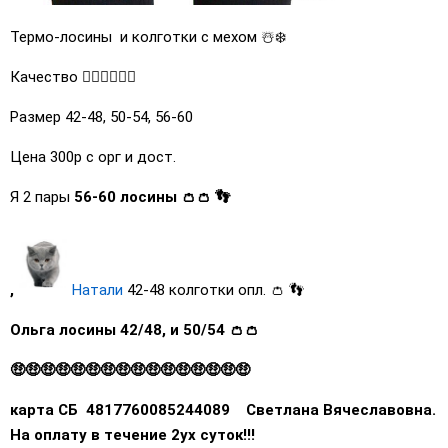
️Термо-лосины и колготки с мехом ☃️❄️
Качество 👍🏼👍🏼👍🏼
Размер 42-48, 50-54, 56-60
Цена 300р с орг и дост.
Я 2 пары
56-60 лосины 👛👛 👣
,
Натали
42-48 колготки опл. 👛 👣
Ольга лосины 42/48, и 50/54 👛👛
🤑🤑🤑🤑🤑🤑🤑🤑🤑🤑🤑🤑🤑🤑🤑🤑
карта СБ 4817760085244089 Светлана Вячеславовна.
На оплату в течение 2ух суток!!!