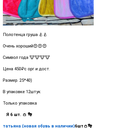
Полотенца груша 🍐🍐
Очень хороший😍😍😍
Символ года 🐮🐮🐮🐮
Цена 450₽с орг и дост.
Размер. 25*40)
В упаковке 12штук
Только упаковка
Я 6 шт. 👛 👣
татьяна (новая обувь в наличии)
6шт👛👣