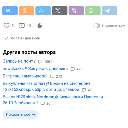
5
40
Подписаться
пост виден всем
Другие посты автора
Запись на почту
1061
newskazka !!!Закупка в дневнике
475
Встречи, самовывоз❕❕❕
273
Выкуплены! На оплату! Брюки на синтепоне
122/152&nbsp; 650р с орг и доставкой
43
Выкуп №2&nbsp; Nordman,флиски,шапки.Привезли
26.10.Разбираем!!
26
Показать все