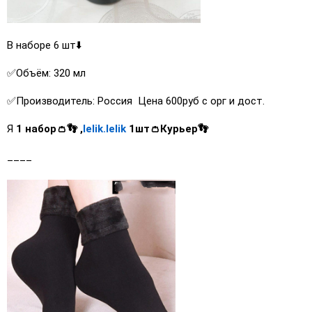
️В наборе 6 шт⬇️
✅Объём: 320 мл
✅Производитель: Россия Цена 600руб с орг и дост.
Я
1 набор👛👣 ,
lelik.lelik
1шт👛Курьер👣
____