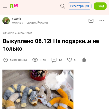
Регистрация
Вход
swetik
москва -перово, Россия
закупки в дневнике
Выкуплено 08.12! На подарки..и не
только.
5 лет назад
1158
40
5