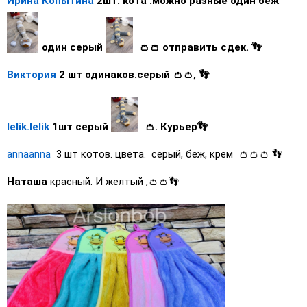
Ирина Копытина
2шт.
кота :можно разные один беж
один серый
👛👛 отправить сдек. 👣
Виктория
2 шт одинаков.серый ￼👛👛, 👣
lelik.lelik
1шт серый
👛. Курьер👣
annaanna
3 шт котов. цвета. ￼￼￼ серый, беж, крем 👛👛👛 👣
Наташа
красный. И желтый ,👛👛👣