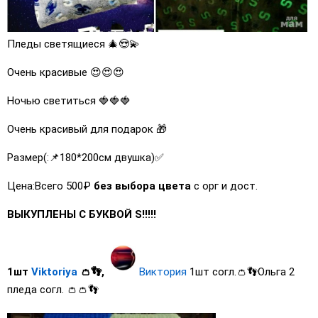
Пледы светящиеся 🎄😍💫
Очень красивые 😍😍😍
Ночью светиться 🍓🍓🍓
Очень красивый для подарок 🎁
Размер(:📌180*200см двушка)✅
Цена:Всего 500₽
без выбора цвета
с орг и дост.
ВЫКУПЛЕНЫ С БУКВОЙ S!!!!!
1шт
Viktoriya
👛👣,
Виктория
1шт согл.👛👣Ольга 2
пледа согл. 👛👛👣