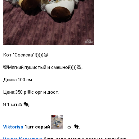
Кот "Сосиска"!)))))😀
😸Мягкий,пушистый и смешной))))😸,
Длина:100 см
Цена:350 р!!!!с орг и дост.
Я
1 шт👛 👣,
Viktoriya
1шт серый
👛 👣,