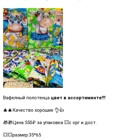
Вафелный полотенца
цвет в ассортименте!!!
🎄🎄Качество хорошие 👌👍
🎁🎁Цена 550₽ за упаковка 💥с орг и дост.
💥💥размер:35*65