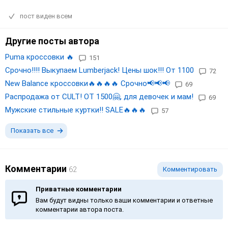
пост виден всем
Другие посты автора
Puma кроссовки 🔥
151
Срочно!!!! Выкупаем Lumberjack! Цены шок!!! От 1100
72
New Balance кроссовки🔥🔥🔥🔥 Срочно📢📢📢
69
Распродажа от CULT! ОТ 1500🤗, для девочек и мам!
69
Мужские стильные куртки!! SALE🔥🔥🔥
57
Показать все
Комментарии
62
Комментировать
Приватные комментарии
Вам будут видны только ваши комментарии и ответные
комментарии автора поста.