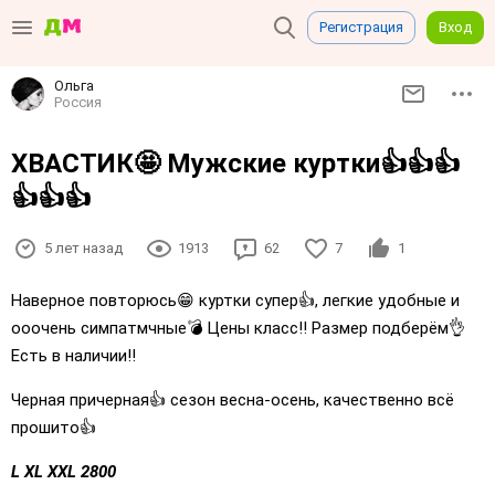
Регистрация
Вход
Ольга
Россия
ХВАСТИК🤩 Мужские куртки👍👍👍
👍👍👍
5 лет назад
1913
62
7
1
Наверное повторюсь😁 куртки супер👍, легкие удобные и
ооочень симпатмчные💣 Цены класс‼ Размер подберём👌
Есть в наличии‼
Черная причерная👍 сезон весна-осень, качественно всё
прошито👍
L XL XXL 2800