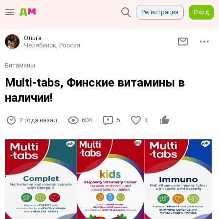
Регистрация
Вход
Ольга
Челябинск, Россия
Витамины
Multi-tabs, Финские витамины в
наличии!
2 года назад
604
5
3