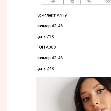
Комплект А4191
размер 42-46
цена 71$
ТОП А863
размер 42-46
цена 24$