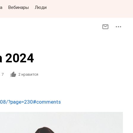
а
Вебинары
Люди
а 2024
7
2
нравится
51308/?page=230#comments