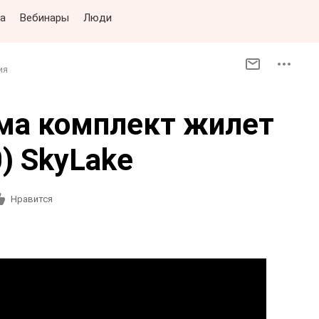
а
Вебинары
Люди
ия
ма комплект жилет
0) SkyLake
Нравится