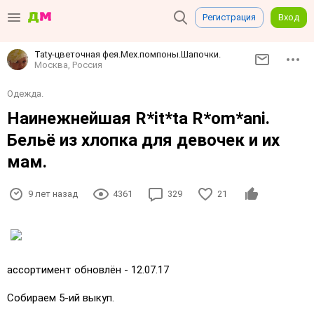
Регистрация
Вход
Taty-цветочная фея.Мех.помпоны.Шапочки.
Москва, Россия
Одежда.
Наинежнейшая R*it*ta R*om*ani.
Бельё из хлопка для девочек и их
мам.
9 лет назад
4361
329
21
ассортимент обновлён - 12.07.17
Собираем 5-ий выкуп.