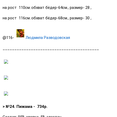
на рост 110см.:обхват бёдер-64см., размер- 28 ,
на рост 116см.:обхват бёдер-68см., размер- 30 ,
@116-
Людмила Разводовская
_________________________________________
> №24. Пижама - 734р.
Состав: 95% хлопка, 5% эластан.