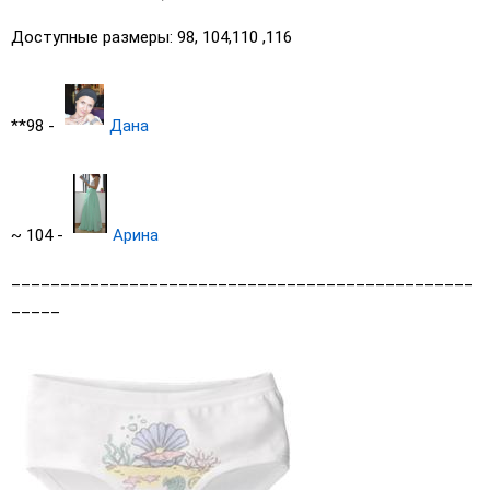
Доступные размеры: 98, 104,110 ,116
**98 -
Дана
~ 104 -
Арина
_______________________________________________
_____