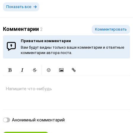
Показать все
Комментарии
2
Комментировать
Приватные комментарии
Вам будут видны только ваши комментарии и ответные
комментарии автора поста.
Жирный
Курсив
Зачеркнутый
Смайлики
Вставить изображение
Вставить ссылку
Напишите что-нибудь
Анонимный комментарий