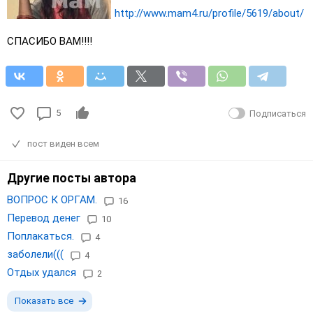
http://www.mam4.ru/profile/5619/about/
СПАСИБО ВАМ!!!!
5
Подписаться
пост виден всем
Другие посты автора
ВОПРОС К ОРГАМ.
16
Перевод денег
10
Поплакаться.
4
заболели(((
4
Отдых удался
2
Показать все