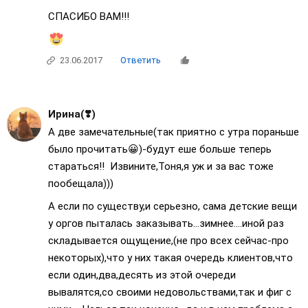
СПАСИБО ВАМ!!!
23.06.2017
Ответить
Ирина(❣️)
А две замечательные(так приятно с утра пораньше
было прочитать😀)-будут еше больше теперь
стараться!! Извините,Тоня,я уж и за вас тоже
пообещала)))
А если по существу,и серьезно, сама детские вещи
у оргов пыталась заказывать...зимнее....иной раз
складывается ощущение,(не про всех сейчас-про
некоторых),что у них такая очередь клиентов,что
если один,два,десять из этой очереди
вывалятся,со своими недовольствами,так и фиг с