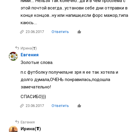
ними.... Нельзя так конечно...да и в чем проблема с
этой почтой всегда...установи себе дни отправки в
конце концов...ну или напиши,если форс мажор,типа
каюсь....
23.06.2017
Ответить
Ирина(❣️)
Евгения
Золотые слова.
п.с футболку получила,не зря я ее так хотела и
долго думала,ОЧЕНЬ понравилась,подошла
замечательно!
СПАСИБО)))
23.06.2017
Ответить
Евгения
Ирина(❣️)