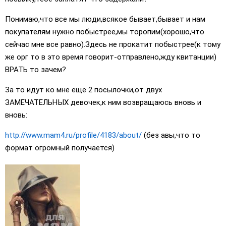
Понимаю,что все мы люди,всякое бывает,бывает и нам
покупателям нужно побыстрее,мы торопим(хорошо,что
сейчас мне все равно).Здесь не прокатит побыстрее(к тому
же орг то в это время говорит-отправлено,жду квитанции)
ВРАТЬ то зачем?
За то идут ко мне еще 2 посылочки,от двух
ЗАМЕЧАТЕЛЬНЫХ девочек,к ним возвращаюсь вновь и
вновь:
http://www.mam4.ru/profile/4183/about/
(без авы,что то
формат огромный получается)