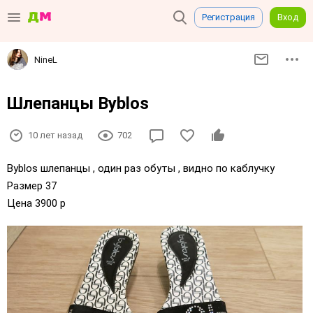
Регистрация
Вход
NineL
Шлепанцы Byblos
10 лет назад
702
Byblos шлепанцы , один раз обуты , видно по каблучку
Размер 37
Цена 3900 р