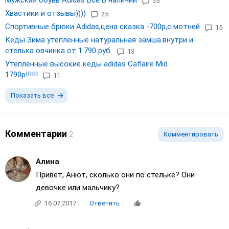
Мужская обувь Adidas Все В наличии
35
Хвастики и отзывы))))
25
Спортивные брюки Adidas,цена сказка -700р,с мотней
15
Кеды Зима утепленные натуральная замша.внутри и
стелька овчинка от 1 790 руб.
13
Утепленные высокие кеды adidas Caflaire Mid
1790p!!!!!!
11
Показать все
Комментарии
2
Комментировать
Алина
Привет, Анют, сколько они по стельке? Они
девочке или мальчику?
16.07.2017
Ответить