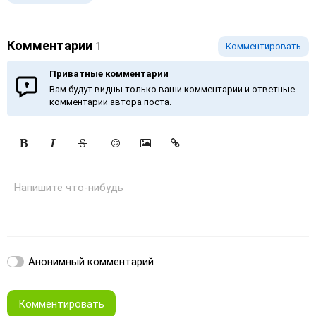
Комментарии
1
Комментировать
Приватные комментарии
Вам будут видны только ваши комментарии и ответные
комментарии автора поста.
Жирный
Курсив
Зачеркнутый
Смайлики
Вставить изображение
Вставить ссылку
Напишите что-нибудь
Анонимный комментарий
Комментировать