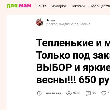
Лента
Ярмарка
Закупки
Сообществ
Нanna
Москва, сходненская, Россия
Тепленькие и 
Только под з
ВЫБОР и яркие
весны!!! 650 ру
8 лет назад
3448
95
1