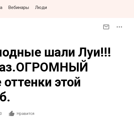
а
Вебинары
Люди
модные шали Луи!!!
аказ.ОГРОМНЫЙ
 оттенки этой
б.
3
Нравится