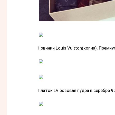
Новинки Louis Vuitton(копия). Премиу
Платок LV розовая пудра в серебре
9