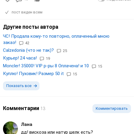
пост виден всем
Другие посты автора
ЧС! Продала кому-то повторно, оплаченный мною
заказ!
42
Calzedonia (что не так)?
25
Курьер! 24 часа!
19
Moncler! 35000! VIP р-ры 8 Оплачена! и 10
15
Куплю! Пуховик! Размер 50 it
15
Показать все
Комментарии
13
Комментировать
Лана
дд! вискоза или натур шелк есть?