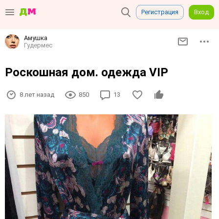
Регистрация
Вход
Амушка
Гудермес
Роскошная дом. одежда VIP
8 лет назад
850
13