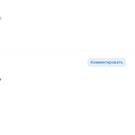
0
Комментировать
ь изображение
тавить ссылку