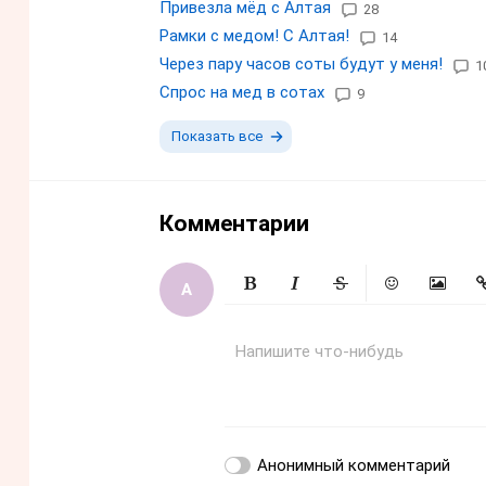
Привезла мёд с Алтая
28
Рамки с медом! С Алтая!
14
Через пару часов соты будут у меня!
1
Спрос на мед в сотах
9
Показать все
Комментарии
Жирный
Курсив
Зачеркнутый
Смайлики
Вставит
Вс
Напишите что-нибудь
Анонимный комментарий