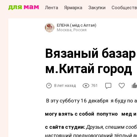
Лента
Ярмарка
Закупки
Сообществ
ЕЛЕНА ( мёд с Алтая)
Москва, Россия
Вязаный базар
м.Китай город
8 лет назад
761
В эту субботу 16 декабря я буду по а
могу взять с собой попутно мед 
с сайта студии:
Друзья, спешим сооб
настоящий предновогодний тёплый вя