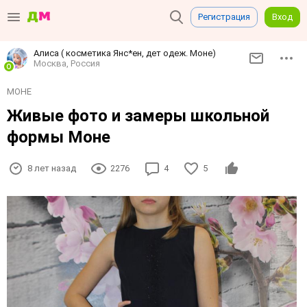
Регистрация
Вход
Алиса ( косметика Янс*ен, дет одеж. Моне)
Москва, Россия
МОНЕ
Живые фото и замеры школьной
формы Моне
8 лет назад
2276
4
5