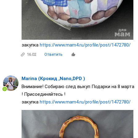
закупка
https://www.mam4.ru/profile/post/1472780/
16.02
Ответить
Marina (Крокид ,Nano,DPD )
Внимание! Собираю след выкуп Подарки на 8 марта
! Присоединяйтесь !
закупка
https://www.mam4.ru/profile/post/1472780/