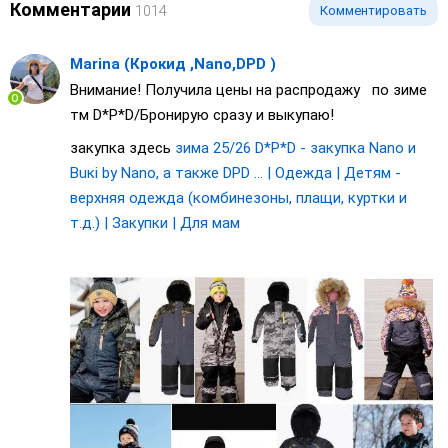
Комментарии
1014
Комментировать
Marina (Крокид ,Nano,DPD )
Внимание! Получила цены на распродажу по зиме
тм D*P*D/Бронирую сразу и выкупаю!
закупка здесь
зима 25/26 D*P*D - закупка Nano и
Buкi by Nаnо, а также DPD ... | Одежда | Детям -
верхняя одежда (комбинезоны, плащи, куртки и
т.д.) | Закупки | Для мам