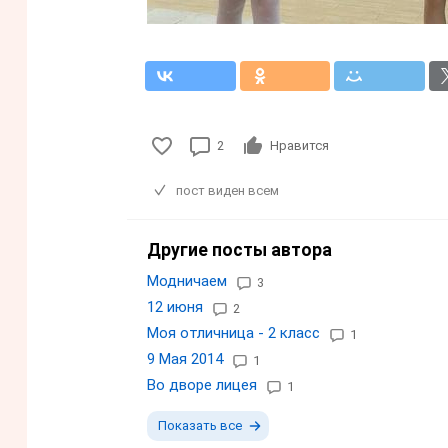
2
Нравится
пост виден всем
Другие посты автора
Модничаем
3
12 июня
2
Моя отличница - 2 класс
1
9 Мая 2014
1
Во дворе лицея
1
Показать все