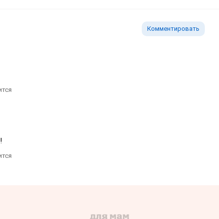
Комментировать
ится
!
ится